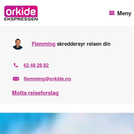
Meny
Flemming
skreddersyr reisen din
62 48 28 82
flemming@orkide.no
Motta reiseforslag