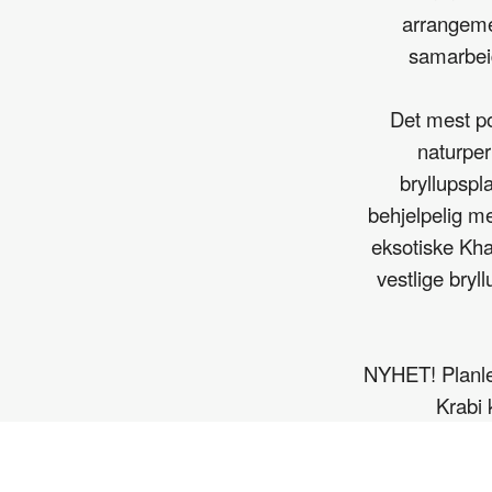
arrangeme
samarbeid
Det mest pop
naturper
bryllupspl
behjelpelig m
eksotiske Khan
vestlige bryl
NYHET! Planleg
Krabi 