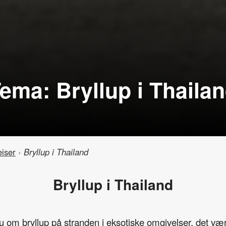
ema: Bryllup i Thaila
iser
›
Bryllup i Thailand
Bryllup i Thailand
om bryllup på stranden i eksotiske omgivelser, det være