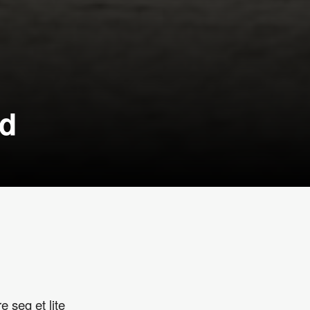
nd
 seg et lite