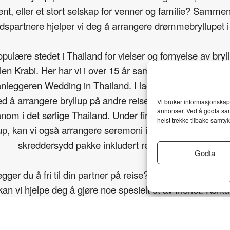
nt, eller et stort selskap for venner og familie? Samme
spartnere hjelper vi deg å arrangere drømmebryllupet i
ulære stedet i Thailand for vielser og fornyelse av bryll
len Krabi. Her har vi i over 15 år samarbeidet med den 
anleggeren Wedding in Thailand. I lag med våre partnere
ed å arrangere bryllup på andre reisemål, som Koh Lant
Vi bruker informasjonskaps
annonser. Ved å godta sam
om i det sørlige Thailand. Under finner du et utvalg pakker
helst trekke tilbake samtykk
lup, kan vi også arrangere seremoni i Thai-stil. Kontakt os
skreddersydd pakke inkludert reise og opphold.
Godta
ger du å fri til din partner på reise? I lag med vår sama
kan vi hjelpe deg å gjøre noe spesielt ut av frieriet. Konta