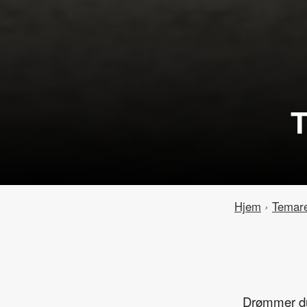
T
Hjem
›
Temare
Drømmer du 