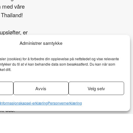
n med våre
 Thailand!
upsløfter, er
norskeide
Administrer samtykke
 er vi også
a, Khao Lak og
ler (cookies) for å forbedre din opplevelse på nettstedet og vise relevante
tykker du til at vi kan behandle data som besøksatferd. Du kan når som
. I tillegg til
et ditt.
s i dag for en
Avvis
Velg selv
rbeidspartner i
Informasjonskapsel-erklæring
Personvernerklæring
kt oss!