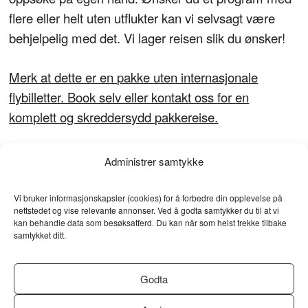
flere eller helt uten utflukter kan vi selvsagt være
behjelpelig med det. Vi lager reisen slik du ønsker!
Merk at dette er en pakke uten internasjonale
flybilletter. Book selv eller kontakt oss for en
komplett og skreddersydd pakkereise.
Prisene for reise i Japan varierer gjennom året. Se
Administrer samtykke
lenger ned for info sesonger og tillegg.
Vi bruker informasjonskapsler (cookies) for å forbedre din opplevelse på
nettstedet og vise relevante annonser. Ved å godta samtykker du til at vi
Prisen inkluderer:
kan behandle data som besøksatferd. Du kan når som helst trekke tilbake
Skyttelbuss fra Narita flyplass til hotell i Tokyo.
samtykket ditt.
3 netter på 3-stjerners hotell i Tokyo inkludert
frokost.
Godta
Matlagingskurs i Tokyo.