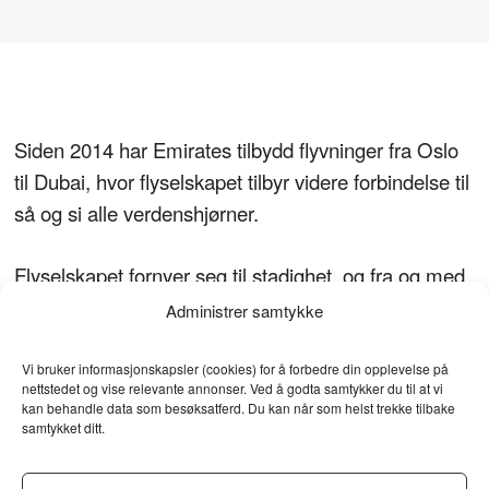
Siden 2014 har Emirates tilbydd flyvninger fra Oslo
til Dubai, hvor flyselskapet tilbyr videre forbindelse til
så og si alle verdenshjørner.
Flyselskapet fornyer seg til stadighet, og fra og med
1. oktober 2025, setter Emirates inn en helt ny
Administrer samtykke
flytype på sin Oslo-rute med en splitter ny og
moderne Airbus A350.
Vi bruker informasjonskapsler (cookies) for å forbedre din opplevelse på
nettstedet og vise relevante annonser. Ved å godta samtykker du til at vi
kan behandle data som besøksatferd. Du kan når som helst trekke tilbake
I tillegg til å være mer drivstoffeffektiv og gi en mer
samtykket ditt.
komfortabel reise, inkludert lavere støynivå og bedre