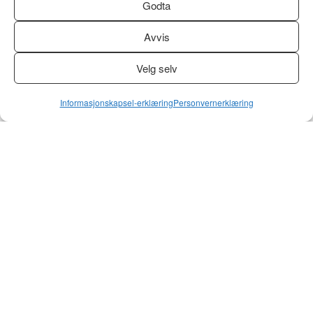
luftsirkulasjon, er flykabinen oppgradert og
Godta
underholdningstilbudet utvidet. Ikke bare fremstår
Avvis
turistklasse og businessklasse i en freshere drakt,
men vi kan også glede oss over at flyselskapet har
Velg selv
innført et lenge etterspurt produkt, nemlig Premium
Economy!
Informasjonskapsel-erklæring
Personvernerklæring
Premium Economy direkte fra
Oslo
Premium Economy er perfekt for deg som ønsker
bedre benplass uten å måtte betale for et
businessete. Plassert mellom økonomi- og
businessklasse, tilbyr Emirates A350 3 rader og 21
seter i Premium Economy. Setene er romsligere enn