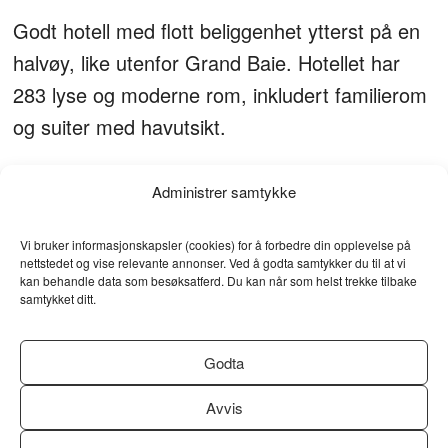
Godt hotell med flott beliggenhet ytterst på en
halvøy, like utenfor Grand Baie. Hotellet har
283 lyse og moderne rom, inkludert familierom
og suiter med havutsikt.
Her tilbys et bredt utvalg av gratis aktiviteter,
Administrer samtykke
som vannski, seiling, kajakk og pedalbåt.
Vi bruker informasjonskapsler (cookies) for å forbedre din opplevelse på
Tennis, padel og tilgang til golfbanen Mont
nettstedet og vise relevante annonser. Ved å godta samtykker du til at vi
Choisy er også inkludert. Barneklubb (3–11 år)
kan behandle data som besøksatferd. Du kan når som helst trekke tilbake
samtykket ditt.
og tenåringsklubb (12–17 år) gjør hotellet ideelt
for familier.
Godta
Hotellet har tre restauranter, to barer og en
Avvis
spennende historie – med rester av et gammelt