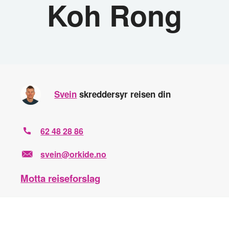
Koh Rong
Svein
skreddersyr reisen din
62 48 28 86
svein@orkide.no
Motta reiseforslag